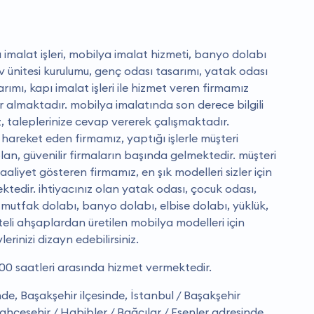
imalat işleri, mobilya imalat hizmeti, banyo dolabı
 tv ünitesi kurulumu, genç odası tasarımı, yatak odası
rımı, kapı imalat işleri ile hizmet veren firmamız
 almaktadır. mobilya imalatında son derece bilgili
, taleplerinize cevap vererek çalışmaktadır.
a hareket eden firmamız, yaptığı işlerle müşteri
an, güvenilir firmaların başında gelmektedir. müşteri
aliyet gösteren firmamız, en şık modelleri sizler için
dir. i̇htiyacınız olan yatak odası, çocuk odası,
 mutfak dolabı, banyo dolabı, elbise dolabı, yüklük,
eli ahşaplardan üretilen mobilya modelleri için
erinizi dizayn edebilirsiniz.
00 saatleri arasında hizmet vermektedir.
de, Başakşehir ilçesinde, İstanbul / Başakşehir
ahçeşehir / Habibler / Bağcılar / Esenler adresinde