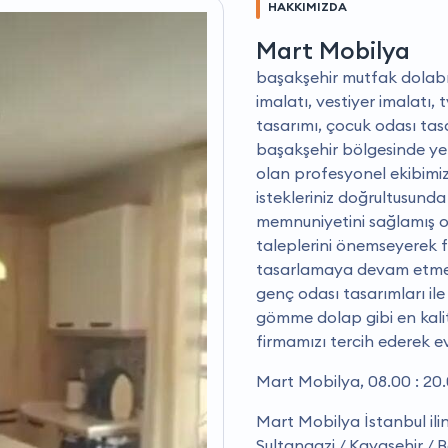
HAKKIMIZDA
Mart Mobilya
başakşehir mutfak dolabı 
imalatı, vestiyer imalatı,
tasarımı, çocuk odası tasa
başakşehir bölgesinde yer
olan profesyonel ekibimiz
i̇stekleriniz doğrultusund
memnuniyetini sağlamış ol
taleplerini önemseyerek fa
tasarlamaya devam etmekte
genç odası tasarımları ile
gömme dolap gibi en kalit
firmamızı tercih ederek evl
Mart Mobilya, 08.00 : 20.
Mart Mobilya İstanbul ilin
Sultangazi / Kayaşehir / B