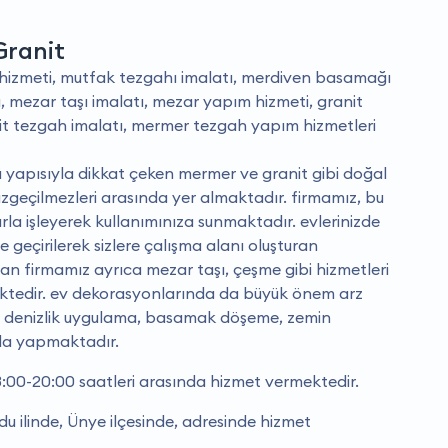
Granit
hizmeti, mutfak tezgahı imalatı, merdiven basamağı
a, mezar taşı imalatı, mezar yapım hizmeti, granit
it tezgah imalatı, mermer tezgah yapım hizmetleri
lü yapısıyla dikkat çeken mermer ve granit gibi doğal
azgeçilmezleri arasında yer almaktadır. firmamız, bu
arla işleyerek kullanımınıza sunmaktadır. evlerinizde
 geçirilerek sizlere çalışma alanı oluşturan
an firmamız ayrıca mezar taşı, çeşme gibi hizmetleri
mektedir. ev dekorasyonlarında da büyük önem arz
e denizlik uygulama, basamak döşeme, zemin
da yapmaktadır.
:00-20:00 saatleri arasında hizmet vermektedir.
 ilinde, Ünye ilçesinde, adresinde hizmet