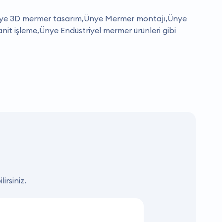
nye 3D mermer tasarım,Ünye Mermer montajı,Ünye
it işleme,Ünye Endüstriyel mermer ürünleri gibi
irsiniz.
KAMPANYA