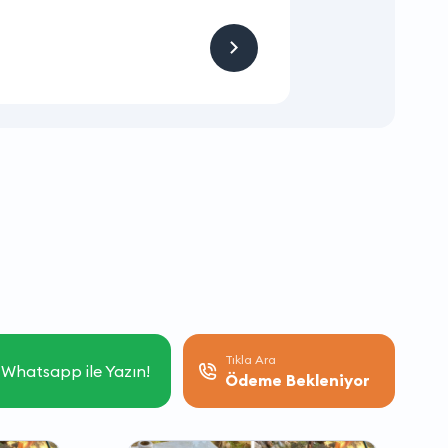
Hizmet ve Ürün
Firmaya sitemizden
Tıkla Ara
Whatsapp ile Yazın!
Ödeme Bekleniyor