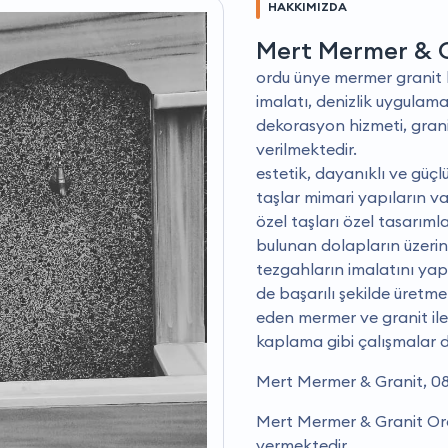
HAKKIMIZDA
Mert Mermer & 
ordu ünye mermer granit 
imalatı, denizlik uygulam
dekorasyon hizmeti, gran
verilmektedir.
estetik, dayanıklı ve güç
taşlar mimari yapıların v
özel taşları özel tasarıml
bulunan dolapların üzerine
tezgahların imalatını yap
de başarılı şekilde üret
eden mermer ve granit il
kaplama gibi çalışmalar 
Mert Mermer & Granit, 08
Mert Mermer & Granit Ordu
vermektedir.