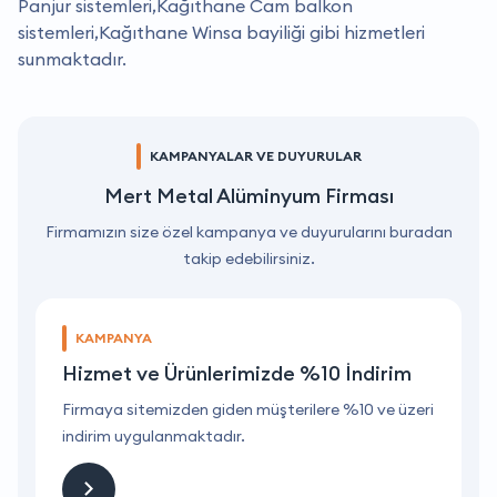
Panjur sistemleri,Kağıthane Cam balkon
sistemleri,Kağıthane Winsa bayiliği gibi hizmetleri
sunmaktadır.
KAMPANYALAR VE DUYURULAR
Mert Metal Alüminyum Firması
Firmamızın size özel kampanya ve duyurularını buradan
takip edebilirsiniz.
KAMPANYA
Hizmet ve Ürünlerimizde %10 İndirim
ri
Firmaya sitemizden giden müşterilere %10 ve üzeri
F
indirim uygulanmaktadır.
i