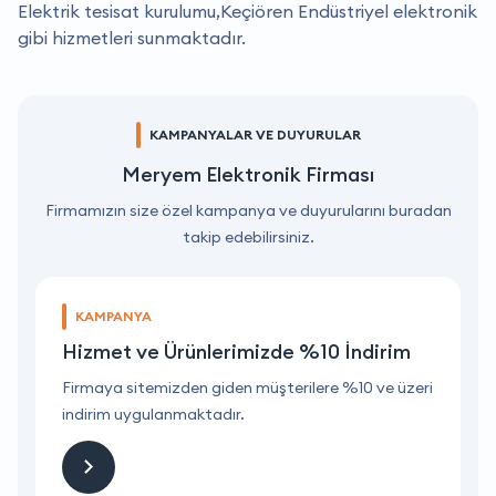
Elektrik tesisat kurulumu,Keçiören Endüstriyel elektronik
gibi hizmetleri sunmaktadır.
KAMPANYALAR VE DUYURULAR
Meryem Elektronik Firması
Firmamızın size özel kampanya ve duyurularını buradan
takip edebilirsiniz.
KAMPANYA
Hizmet ve Ürünlerimizde %10 İndirim
ri
Firmaya sitemizden giden müşterilere %10 ve üzeri
F
indirim uygulanmaktadır.
i