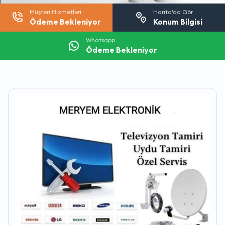
Müşteri Hizmetleri
Harita’da Gör
Ödeme Bekleniyor
Konum Bilgisi
Whatsapp
Ödeme Bekleniyor