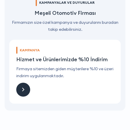
KAMPANYALAR VE DUYURULAR
Meşeli Otomotiv Firması
Firmamızın size özel kampanya ve duyurularını buradan
takip edebilirsiniz.
KAMPANYA
Hizmet ve Ürünlerimizde %10 İndirim
ri
Firmaya sitemizden giden müşterilere %10 ve üzeri
F
indirim uygulanmaktadır.
i