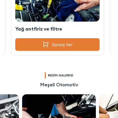
Yağ antfiriz ve filtre
Y
Sipariş Ver
RESİM GALERİSİ
Meşeli Otomotiv