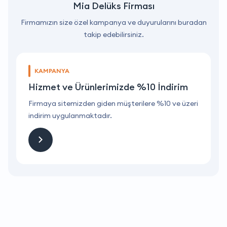
Mia Delüks Firması
Firmamızın size özel kampanya ve duyurularını buradan
takip edebilirsiniz.
KAMPANYA
Hizmet ve Ürünlerimizde %10 İndirim
ri
Firmaya sitemizden giden müşterilere %10 ve üzeri
F
indirim uygulanmaktadır.
i