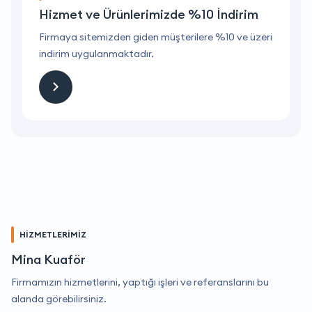
Hizmet ve Ürünlerimizde %10 İndirim
ri
Firmaya sitemizden giden müşterilere %10 ve üzeri
F
indirim uygulanmaktadır.
i
HİZMETLERİMİZ
Mina Kuaför
Firmamızın hizmetlerini, yaptığı işleri ve referanslarını bu
alanda görebilirsiniz.