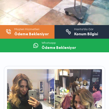
Müşteri Hizmetleri
Harita’da Gör
Ödeme Bekleniyor
Konum Bilgisi
Whatsapp
Ödeme Bekleniyor