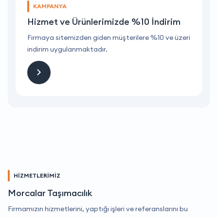
KAMPANYA
Hizmet ve Ürünlerimizde %10 İndirim
ri
Firmaya sitemizden giden müşterilere %10 ve üzeri
F
indirim uygulanmaktadır.
i
HİZMETLERİMİZ
Morcalar Taşımacılık
Firmamızın hizmetlerini, yaptığı işleri ve referanslarını bu