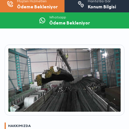
Müşteri Hizmetleri
Harita’da Gör
Ödeme Bekleniyor
Konum Bilgisi
Whatsapp
Ödeme Bekleniyor
HAKKIMIZDA