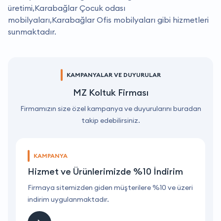
üretimi,Karabağlar Çocuk odası
mobilyaları,Karabağlar Ofis mobilyaları gibi hizmetleri
sunmaktadır.
KAMPANYALAR VE DUYURULAR
MZ Koltuk Firması
Firmamızın size özel kampanya ve duyurularını buradan
takip edebilirsiniz.
KAMPANYA
Hizmet ve Ürünlerimizde %10 İndirim
ri
Firmaya sitemizden giden müşterilere %10 ve üzeri
F
indirim uygulanmaktadır.
i