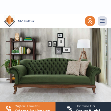
MZ Koltuk
Müşteri Hizmetleri
Harita’da Gör
Ödeme Bekleniyor
Konum Bilgisi