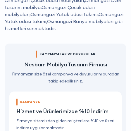
Osmangazi Çocuk odası mobilyaları,Osmangazi Özel
tasarım mobilya,Osmangazi Çocuk odası
mobilyaları,Osmangazi Yatak odası takımı,Osmangazi
Yatak odası takımı,Osmangazi Banyo mobilyaları gibi
hizmetleri sunmaktadır.
KAMPANYALAR VE DUYURULAR
Nesbam Mobilya Tasarım Firması
Firmamızın size özel kampanya ve duyurularını buradan
takip edebilirsiniz.
KAMPANYA
Hizmet ve Ürünlerimizde %10 İndirim
ri
Firmaya sitemizden giden müşterilere %10 ve üzeri
F
indirim uygulanmaktadır.
i