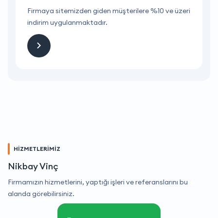
ri
Firmaya sitemizden giden müşterilere %10 ve üzeri
F
indirim uygulanmaktadır.
i
HİZMETLERİMİZ
Nikbay Vinç
Firmamızın hizmetlerini, yaptığı işleri ve referanslarını bu
alanda görebilirsiniz.