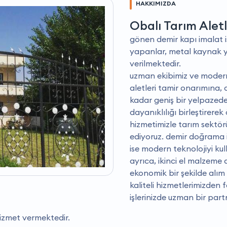
HAKKIMIZDA
Obalı Tarım Aletl
gönen demir kapı imalat iş
yapanlar, metal kaynak y
verilmektedir.
uzman ekibimiz ve modern 
aletleri tamir onarımına
kadar geniş bir yelpazede
dayanıklılığı birleştirerek
hizmetimizle tarım sektörü
ediyoruz. demir doğrama 
ise modern teknolojiyi kul
ayrıca, ikinci el malzeme 
ekonomik bir şekilde alım v
kaliteli hizmetlerimizden
işlerinizde uzman bir par
hizmet vermektedir.