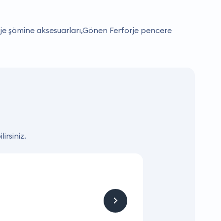
je şömine aksesuarları,Gönen Ferforje pencere
irsiniz.
KAMPANYA
Hizmet ve Ürün
Firmaya sitemizden