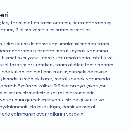
eri
leri, tarım aletleri tamir onarımı, demir doğrama işi
apımı, 2.el malzeme alım satım hizmetleri
tekniklerimizle demir kapı imalat işlerinden tarım
, demir doğrama işlerinden metal kaynak yapımına
 hizmet sunuyoruz. demir kapı imalatında estetik ve
 özel tasarımlar üretirken, tarım aletleri tamir onarım
nde kullanılan aletlerinizi en uygun şekilde revize
işlerinde uzman ekibimiz, metal kaynak yapımında
lanarak özgün ve kaliteli ürünler ortaya çıkarıyor.
alım satım hizmetimizle kaliteli malzemelerin
e satımını gerçekleştiriyoruz. siz de güvenilir ve
 faydalanmak için bize ulaşın, demir ve metal
tnerle çalışmanın avantajlarını yaşayın!