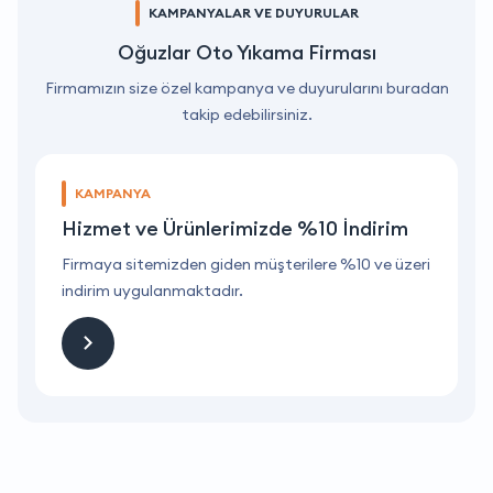
KAMPANYALAR VE DUYURULAR
Oğuzlar Oto Yıkama Firması
Firmamızın size özel kampanya ve duyurularını buradan
takip edebilirsiniz.
KAMPANYA
Hizmet ve Ürünlerimizde %10 İndirim
ri
Firmaya sitemizden giden müşterilere %10 ve üzeri
F
indirim uygulanmaktadır.
i