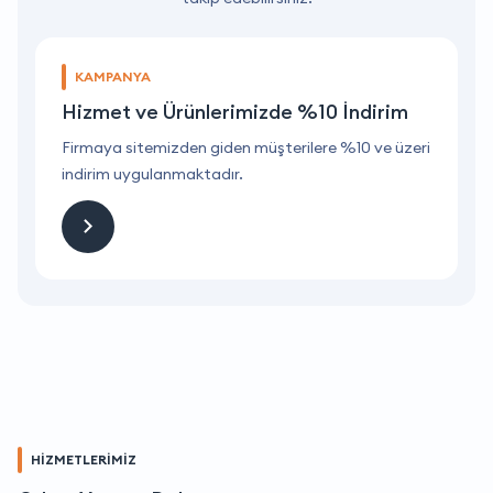
KAMPANYA
Hizmet ve Ürünlerimizde %10 İndirim
ri
Firmaya sitemizden giden müşterilere %10 ve üzeri
F
indirim uygulanmaktadır.
i
HİZMETLERİMİZ