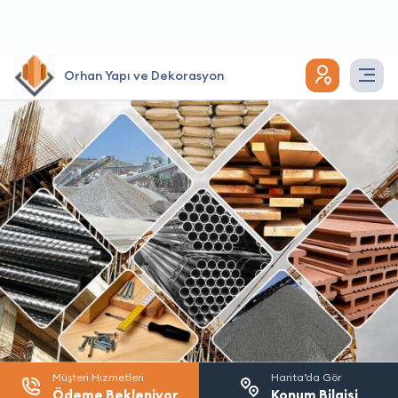
Orhan Yapı ve Dekorasyon
Müşteri Hizmetleri
Harita’da Gör
Ödeme Bekleniyor
Konum Bilgisi