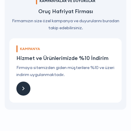
KAMPANYALAR VE DUYURULAR
Oruç Hafriyat Firması
Firmamızın size özel kampanya ve duyurularını buradan
takip edebilirsiniz.
KAMPANYA
Hizmet ve Ürünlerimizde %10 İndirim
ri
Firmaya sitemizden giden müşterilere %10 ve üzeri
F
indirim uygulanmaktadır.
i