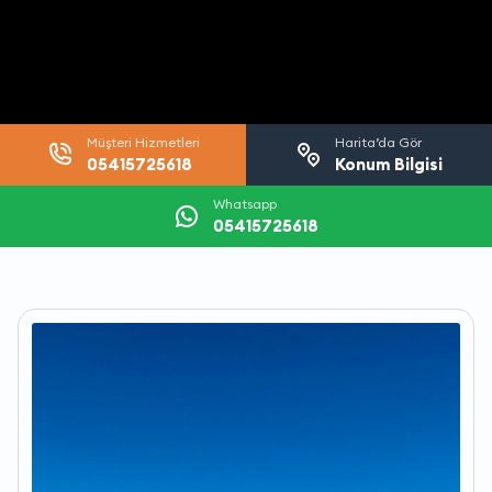
Müşteri Hizmetleri
Harita’da Gör
05415725618
Konum Bilgisi
Whatsapp
05415725618