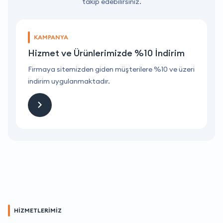
takip edebilirsiniz.
KAMPANYA
Hizmet ve Ürünlerimizde %10 İndirim
ri
Firmaya sitemizden giden müşterilere %10 ve üzeri
F
indirim uygulanmaktadır.
i
HİZMETLERİMİZ