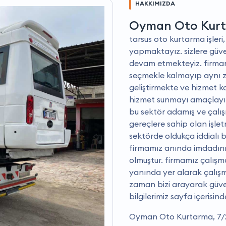
HAKKIMIZDA
Oyman Oto Kur
tarsus oto kurtarma işleri,
yapmaktayız. sizlere güve
devam etmekteyiz. firmam
seçmekle kalmayıp aynı 
geliştirmekte ve hizmet kal
hizmet sunmayı amaçlayı
bu sektör adamış ve çalışm
gereçlere sahip olan işle
sektörde oldukça iddialı bi
firmamız anında imdadınız
olmuştur. firmamız çalışm
yanında yer alarak çalış
zaman bizi arayarak güvenli
bilgilerimiz sayfa içerisin
Oyman Oto Kurtarma, 7/24