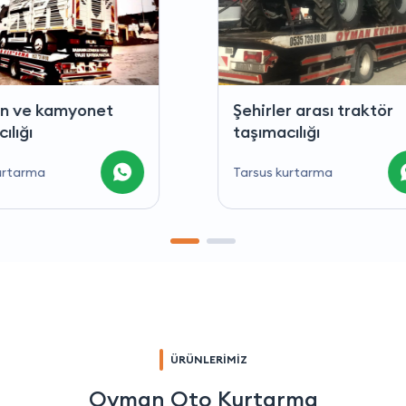
ler arası traktör
Kepçe ve yüksek ka
acılığı
traktör taşımacılığı
 kurtarma
Tarsus kurtarma
ÜRÜNLERİMİZ
Oyman Oto Kurtarma