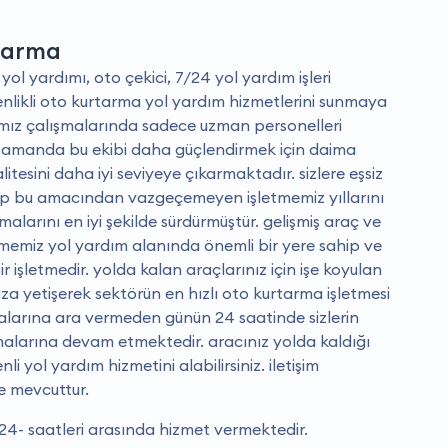
tarma
 yol yardımı, oto çekici, 7/24 yol yardım işleri
nlikli oto kurtarma yol yardım hizmetlerini sunmaya
ız çalışmalarında sadece uzman personelleri
zamanda bu ekibi daha güçlendirmek için daima
itesini daha iyi seviyeye çıkarmaktadır. sizlere eşsiz
p bu amacından vazgeçemeyen işletmemiz yıllarını
alarını en iyi şekilde sürdürmüştür. gelişmiş araç ve
tmemiz yol yardım alanında önemli bir yere sahip ve
r işletmedir. yolda kalan araçlarınız için işe koyulan
a yetişerek sektörün en hızlı oto kurtarma işletmesi
alarına ara vermeden günün 24 saatinde sizlerin
malarına devam etmektedir. aracınız yolda kaldığı
 yol yardım hizmetini alabilirsiniz. i̇letişim
de mevcuttur.
- saatleri arasında hizmet vermektedir.