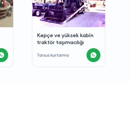
bin
Hurda araç taşımacılığı
Tarsus kurtarma