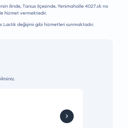
n ilinde, Tarsus ilçesinde, Yenimahalle 4027.sk no
de hizmet vermektedir.
s Lastik değişimi gibi hizmetleri sunmaktadır.
irsiniz.
KAMPANYA
Hizmet ve Ürün
Firmaya sitemizden