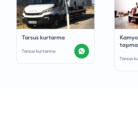
Kamyon ve kamyonet
Şehir
taşımacılığı
taşım
Tarsus kurtarma
Tarsus