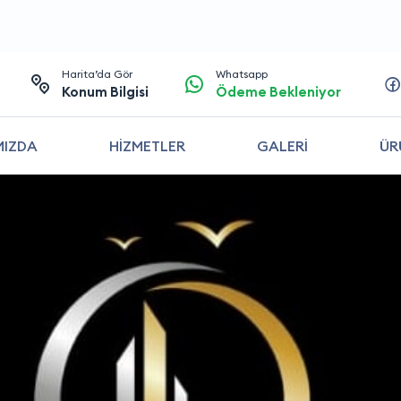
Harita’da Gör
Whatsapp
Konum Bilgisi
Ödeme Bekleniyor
MIZDA
HİZMETLER
GALERİ
ÜR