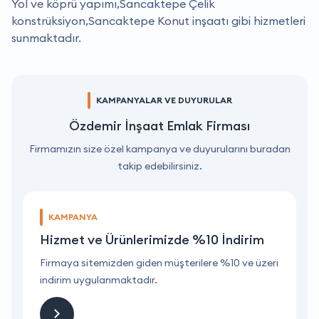
Yol ve köprü yapımı,Sancaktepe Çelik
konstrüksiyon,Sancaktepe Konut inşaatı gibi hizmetleri
sunmaktadır.
KAMPANYALAR VE DUYURULAR
Özdemir İnşaat Emlak Firması
Firmamızın size özel kampanya ve duyurularını buradan
takip edebilirsiniz.
KAMPANYA
Hizmet ve Ürünlerimizde %10 İndirim
ri
Firmaya sitemizden giden müşterilere %10 ve üzeri
F
indirim uygulanmaktadır.
i