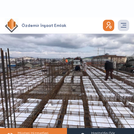
Özdemir İnşaat Emlak
Müşteri Hizmetleri
Harita’da Gör