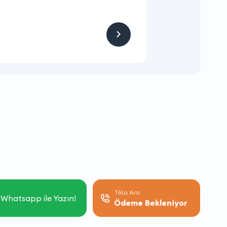
KAMPANYA
Hizmet ve Ürün
Firmaya sitemizden
Tıkla Ara
Whatsapp ile Yazın!
Ödeme Bekleniyor