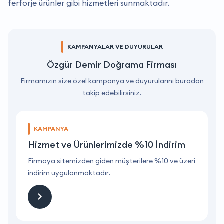
ferforje ürünler gibi hizmetleri sunmaktadır.
KAMPANYALAR VE DUYURULAR
Özgür Demir Doğrama Firması
Firmamızın size özel kampanya ve duyurularını buradan
takip edebilirsiniz.
KAMPANYA
Hizmet ve Ürünlerimizde %10 İndirim
ri
Firmaya sitemizden giden müşterilere %10 ve üzeri
F
indirim uygulanmaktadır.
i