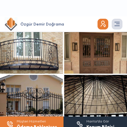
Özgür Demir Doğrama
Müşteri Hizmetleri
Harita’da Gör
Ödeme Bekleniyor
Konum Bilgisi