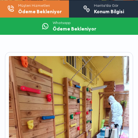
Müşteri Hizmetleri
Harita’da Gör
Ödeme Bekleniyor
Konum Bilgisi
Whatsapp
Ödeme Bekleniyor