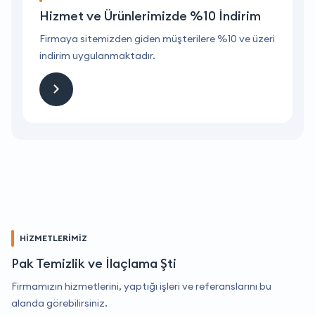
Hizmet ve Ürünlerimizde %10 İndirim
ri
Firmaya sitemizden giden müşterilere %10 ve üzeri
F
indirim uygulanmaktadır.
i
HİZMETLERİMİZ
Pak Temizlik ve İlaçlama Şti
Firmamızın hizmetlerini, yaptığı işleri ve referanslarını bu
alanda görebilirsiniz.