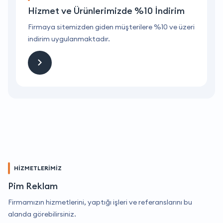
Hizmet ve Ürünlerimizde %10 İndirim
ri
Firmaya sitemizden giden müşterilere %10 ve üzeri
F
indirim uygulanmaktadır.
i
HİZMETLERİMİZ
Pim Reklam
Firmamızın hizmetlerini, yaptığı işleri ve referanslarını bu
alanda görebilirsiniz.