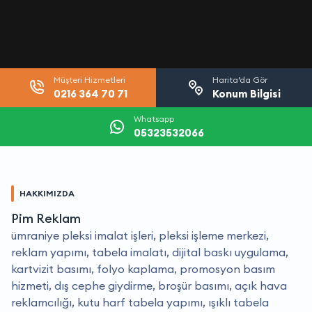
Müşteri Hizmetleri
Harita’da Gör
0216 364 70 71
Konum Bilgisi
Whatsapp
05323532066
HAKKIMIZDA
Pim Reklam
ümraniye pleksi imalat işleri, pleksi işleme merkezi,
reklam yapımı, tabela imalatı, dijital baskı uygulama,
kartvizit basımı, folyo kaplama, promosyon basım
hizmeti, dış cephe giydirme, broşür basımı, açık hava
reklamcılığı, kutu harf tabela yapımı, ışıklı tabela