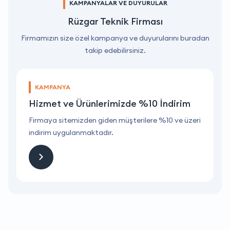
KAMPANYALAR VE DUYURULAR
Rüzgar Teknik Firması
Firmamızın size özel kampanya ve duyurularını buradan
takip edebilirsiniz.
KAMPANYA
Hizmet ve Ürünlerimizde %10 İndirim
ri
Firmaya sitemizden giden müşterilere %10 ve üzeri
F
indirim uygulanmaktadır.
i