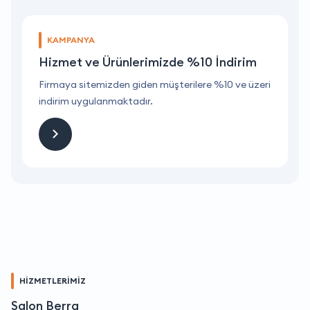
KAMPANYA
Hizmet ve Ürünlerimizde %10 İndirim
ri
Firmaya sitemizden giden müşterilere %10 ve üzeri
F
indirim uygulanmaktadır.
i
HİZMETLERİMİZ
Salon Berra