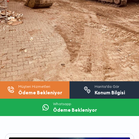
Müşteri Hizmetleri
Harita’da Gör
Ödeme Bekleniyor
Konum Bilgisi
Whatsapp
Ödeme Bekleniyor