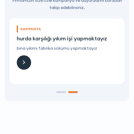
Firmamızın size özel kampanya ve duyurularını buradan
takip edebilirsiniz.
KAMPANYA
hurda karşılığı yıkım işi yapmaktayız
bina yıkımı fabrika sökümü yapmaktayız
h