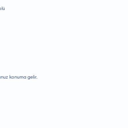
olü
unuz konuma gelir.