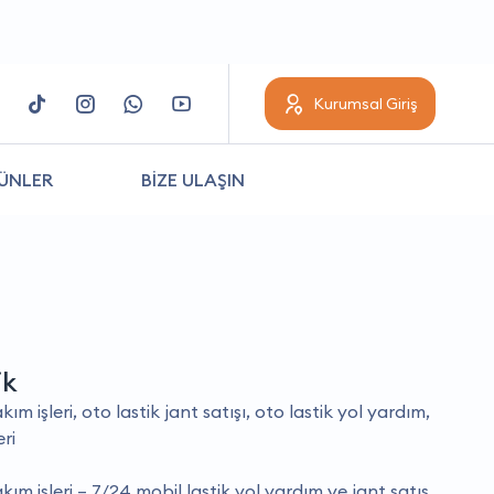
Kurumsal Giriş
ÜNLER
BİZE ULAŞIN
ik
ım i̇şleri, oto lastik jant satışı, oto lastik yol yardım,
eri
kım i̇şleri – 7/24 mobil lastik yol yardım ve jant satış