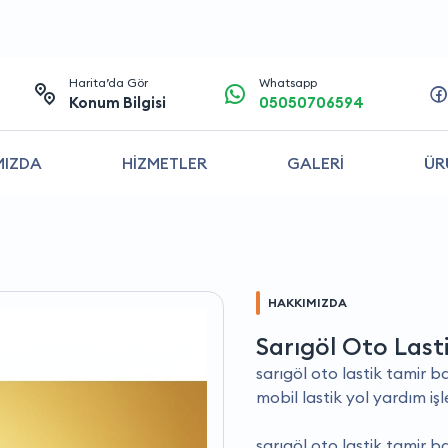
Harita’da Gör
Whatsapp
Konum Bilgisi
05050706594
MIZDA
HİZMETLER
GALERİ
ÜR
HAKKIMIZDA
Sarıgöl Oto Last
sarıgöl oto lastik tamir bak
mobil lastik yol yardım işl
sarıgöl oto lastik tamir ba