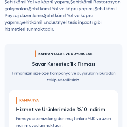
Şehitkâmil Yol ve köprü yapımı,Şehitkâmil Restorasyon
çalışmaları,Şehitkâmil Yol ve köprü yapımı,Şehitkâmil
Peyzaj düzenleme,Şehitkâmil Yol ve köprü
yapımı,Şehitkâmil Endüstriyel tesis inşaatı gibi
hizmetleri sunmaktadır.
KAMPANYALAR VE DUYURULAR
Savar Kerestecilik Firması
Firmamızın size özel kampanya ve duyurularını buradan
takip edebilirsiniz.
KAMPANYA
Hizmet ve Ürünlerimizde %10 İndirim
ri
Firmaya sitemizden giden müşterilere %10 ve üzeri
F
indirim uygulanmaktadır.
i