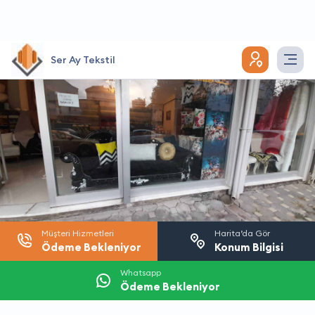
Ser Ay Tekstil
Müşteri Hizmetleri
Harita’da Gör
Ödeme Bekleniyor
Konum Bilgisi
Whatsapp
Ödeme Bekleniyor