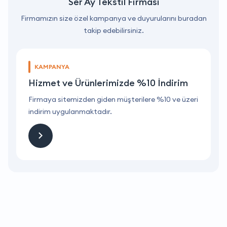
Ser Ay Tekstil Firması
Firmamızın size özel kampanya ve duyurularını buradan
takip edebilirsiniz.
KAMPANYA
Hizmet ve Ürünlerimizde %10 İndirim
ri
Firmaya sitemizden giden müşterilere %10 ve üzeri
F
indirim uygulanmaktadır.
i