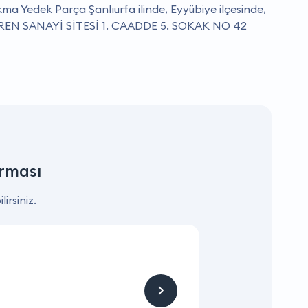
a Yedek Parça Şanlıurfa ilinde, Eyyübiye ilçesinde,
EN SANAYİ SİTESİ 1. CAADDE 5. SOKAK NO 42
rması
irsiniz.
KAMPANYA
Hizmet ve Ürün
Firmaya sitemizden