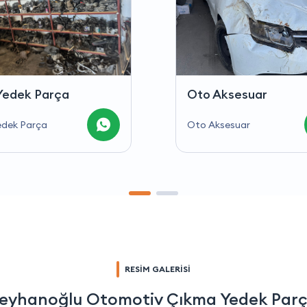
Aksesuar
ksesuar
RESİM GALERİSİ
eyhanoğlu Otomotiv Çıkma Yedek Par