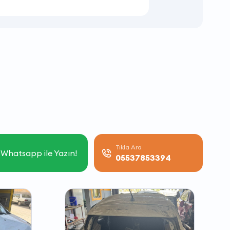
Tıkla Ara
Whatsapp ile Yazın!
05537853394