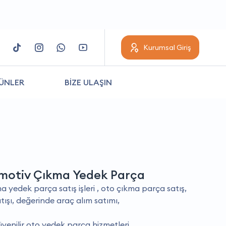
Kurumsal Giriş
ÜNLER
BİZE ULAŞIN
motiv Çıkma Yedek Parça
 yedek parça satış i̇şleri , oto çıkma parça satış,
şı, değerinde araç alım satımı,
venilir oto yedek parça hizmetleri