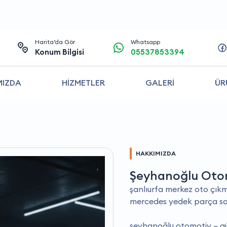
Harita’da Gör
Whatsapp
Konum Bilgisi
05537853394
MIZDA
HİZMETLER
GALERİ
ÜR
HAKKIMIZDA
Şeyhanoğlu Oto
şanlıurfa merkez oto çıkma
mercedes yedek parça satı
şeyhanoğlu otomotiv – gü