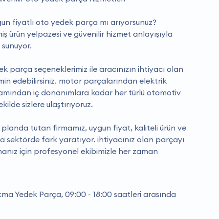
uygun fiyatlı oto yedek parça mı arıyorsunuz?
ş ürün yelpazesi ve güvenilir hizmet anlayışıyla
 sunuyor.
ek parça seçeneklerimiz ile aracınızın ihtiyacı olan
in edebilirsiniz. motor parçalarından elektrik
samından iç donanımlara kadar her türlü otomotiv
kilde sizlere ulaştırıyoruz.
planda tutan firmamız, uygun fiyat, kaliteli ürün ve
la sektörde fark yaratıyor. i̇htiyacınız olan parçayı
lmanız için profesyonel ekibimizle her zaman
a Yedek Parça, 09:00 - 18:00 saatleri arasında