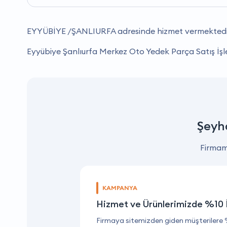
EYYÜBİYE /ŞANLIURFA adresinde hizmet vermektedi
Eyyübiye Şanlıurfa Merkez Oto Yedek Parça Satış İşle
Şeyh
Firmamı
KAMPANYA
Hizmet ve Ürünlerimizde %10 
Firmaya sitemizden giden müşterilere 