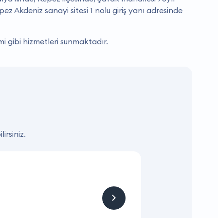
z Akdeniz sanayi sitesi 1 nolu giriş yanı adresinde
i gibi hizmetleri sunmaktadır.
irsiniz.
KAMPANYA
Hizmet ve Ürün
Firmaya sitemizden