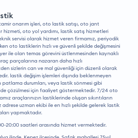
stik
mir onarım işleri, oto lastik satışı, oto jant
hizmeti, oto yol yardımı, lastik satış hizmetleri
teknik servisi olarak hizmet veren firmamız, periyodik
en oto lastiklerin hızlı ve güvenli şekilde değişmesini
yer ile olan temas görevini üstlenmesinden kaynaklı
araç parçalarına nazaran daha hızlı
en sizlerin can ve mal güvenliği için düzenli olarak
dir. lastik değişim işlemleri dışında beklenmeyen
n patlama durumları, veya lastik sönmesi gibi
lde çözülmesi için faaliyet göstermektedir. 7/24 oto
mız araçlarınızın lastiklerinde oluşan sıkıntıların
z adrese uzman ekibi ile en hızlı şekilde gelerek lastik
aları yapmaktadır.
:00-20:00 saatleri arasında hizmet vermektedir.
lya ilinde, Kepez ilçesinde, Şafak mahallesi 75yıl