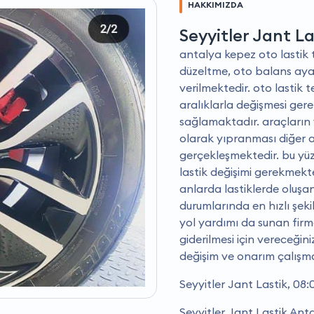
HAKKIMIZDA
Seyyitler Jant La
antalya kepez oto lastik ta
düzeltme, oto balans ayar 
verilmektedir. oto lastik 
aralıklarla değişmesi gerek
sağlamaktadır. araçların 
olarak yıpranması diğer 
gerçekleşmektedir. bu yüzd
lastik değişimi gerekmekte
anlarda lastiklerde oluşa
durumlarında en hızlı şeki
yol yardımı da sunan firma
giderilmesi için vereceğini
değişim ve onarım çalışm
Seyyitler Jant Lastik, 08
Seyyitler Jant Lastik Anta