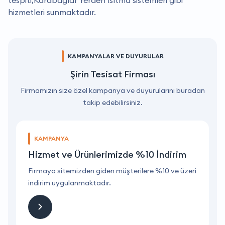
hizmetleri sunmaktadır.
KAMPANYALAR VE DUYURULAR
Şirin Tesisat Firması
Firmamızın size özel kampanya ve duyurularını buradan
takip edebilirsiniz.
KAMPANYA
Hizmet ve Ürünlerimizde %10 İndirim
ri
Firmaya sitemizden giden müşterilere %10 ve üzeri
F
indirim uygulanmaktadır.
i