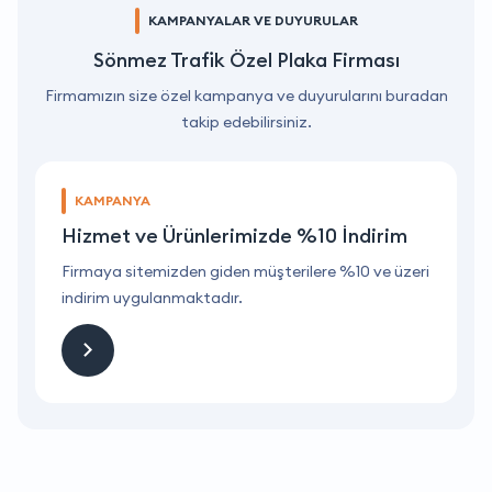
KAMPANYALAR VE DUYURULAR
Sönmez Trafik Özel Plaka Firması
Firmamızın size özel kampanya ve duyurularını buradan
takip edebilirsiniz.
KAMPANYA
Hizmet ve Ürünlerimizde %10 İndirim
ri
Firmaya sitemizden giden müşterilere %10 ve üzeri
F
indirim uygulanmaktadır.
i