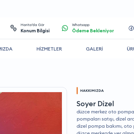
Harita’da Gör
Whatsapp
Konum Bilgisi
Ödeme Bekleniyor
MIZDA
HİZMETLER
GALERİ
ÜR
HAKKIMIZDA
Soyer Dizel
düzce merkez oto pompa sa
pompaları satışı, dizel a
dizel pompa bakımı, oto p
düzce merkezde yer almak