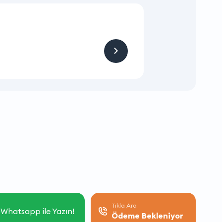
KAMPANYA
Hizmet ve Ürün
Firmaya sitemizden
Tıkla Ara
Whatsapp ile Yazın!
Ödeme Bekleniyor