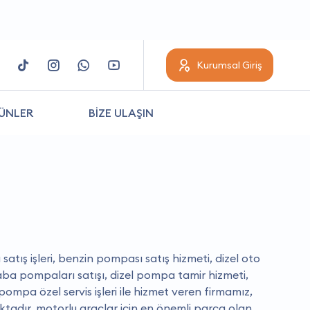
Kurumsal Giriş
ÜNLER
BİZE ULAŞIN
tış işleri, benzin pompası satış hizmeti, dizel oto
raba pompaları satışı, dizel pompa tamir hizmeti,
ompa özel servis işleri ile hizmet veren firmamız,
tadır. motorlu araçlar için en önemli parça olan