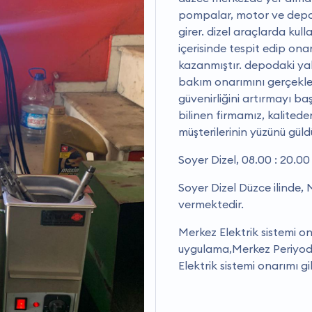
pompalar, motor ve depo 
girer. dizel araçlarda kul
içerisinde tespit edip onar
kazanmıştır. depodaki ya
bakım onarımını gerçekleşt
güvenirliğini artırmayı ba
bilinen firmamız, kalited
müşterilerinin yüzünü güld
Soyer Dizel, 08.00 : 20.0
Soyer Dizel Düzce ilinde,
vermektedir.
Merkez Elektrik sistemi o
uygulama,Merkez Periyod
Elektrik sistemi onarımı g