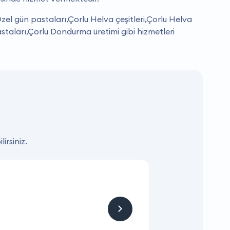
 Özel gün pastaları,Çorlu Helva çeşitleri,Çorlu Helva
astaları,Çorlu Dondurma üretimi gibi hizmetleri
irsiniz.
KAMPANYA
Hizmet ve Ürün
Firmaya sitemizden