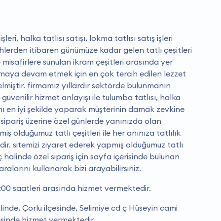
şleri, halka tatlısı satışı, lokma tatlısı satış işleri
hlerden itibaren günümüze kadar gelen tatlı çeşitleri
misafirlere sunulan ikram çeşitleri arasında yer
maya devam etmek için en çok tercih edilen lezzet
gelmiştir. firmamız yıllardır sektörde bulunmanın
üvenilir hizmet anlayışı ile tulumba tatlısı, halka
ımı en iyi şekilde yaparak müşterinin damak zevkine
 sipariş üzerine özel günlerde yanınızda olan
iş olduğumuz tatlı çeşitleri ile her anınıza tatlılık
. sitemizi ziyaret ederek yapmış olduğumuz tatlı
aç halinde özel sipariş için sayfa içerisinde bulunan
ralarını kullanarak bizi arayabilirsiniz.
00 saatleri arasında hizmet vermektedir.
inde, Çorlu ilçesinde, Selimiye cd ç Hüseyin cami
resinde hizmet vermektedir.