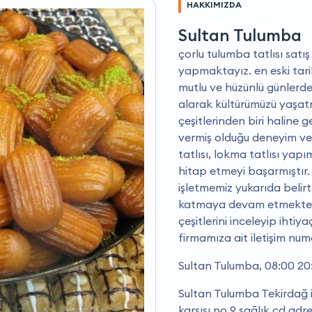
HAKKIMIZDA
Sultan Tulumba
çorlu tulumba tatlısı satış i
yapmaktayız. en eski tari
mutlu ve hüzünlü günlerde 
alarak kültürümüzü yaşat
çeşitlerinden biri haline 
vermiş olduğu deneyim ve g
tatlısı, lokma tatlısı yap
hitap etmeyi başarmıştır.
işletmemiz yukarıda belirtm
katmaya devam etmektedir
çeşitlerini inceleyip ihtiy
firmamıza ait iletişim numa
Sultan Tulumba, 08:00 20:
Sultan Tulumba Tekirdağ il
karşısı no 9 sağlık cd ad