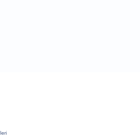
m
leri