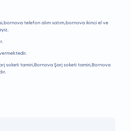
i,bornova telefon alım satım,bornova i̇kinci el ve
eyiz.
r.
 vermektedir.
j soketi tamiri,Bornova Şarj soketi tamiri,Bornova
ır.