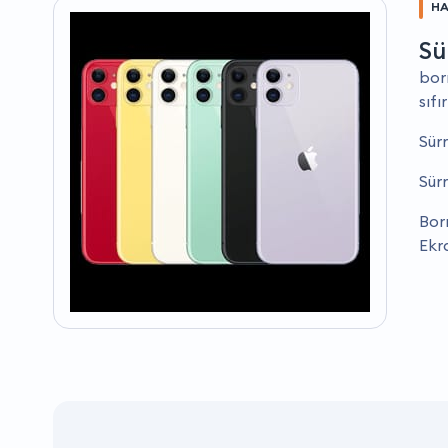
HA
Sü
bor
sıfı
Sür
Sürm
Bor
Ekr