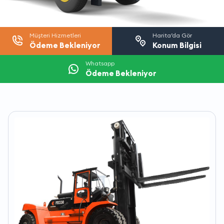
Müşteri Hizmetleri
Harita’da Gör
Ödeme Bekleniyor
Konum Bilgisi
Whatsapp
Ödeme Bekleniyor