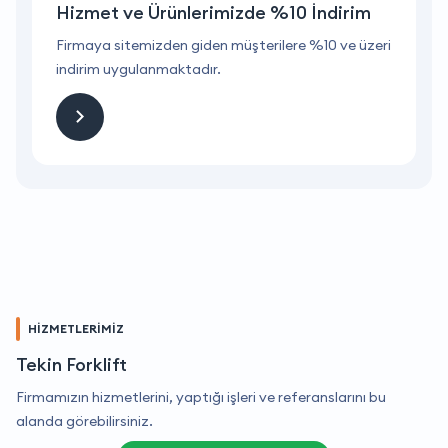
Hizmet ve Ürünlerimizde %10 İndirim
ri
Firmaya sitemizden giden müşterilere %10 ve üzeri
F
indirim uygulanmaktadır.
i
HİZMETLERİMİZ
Tekin Forklift
Firmamızın hizmetlerini, yaptığı işleri ve referanslarını bu
alanda görebilirsiniz.