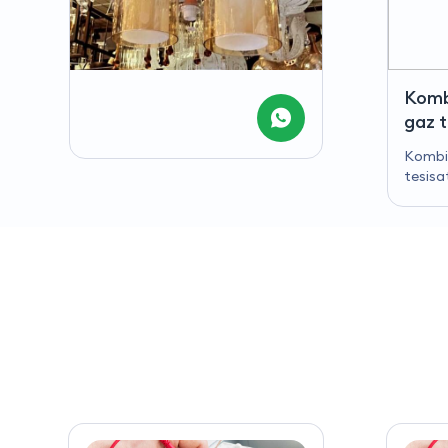
Kombi montajı ve doğal
gaz tesisat döşemesi
Kombi montajı ve gaz
tesisatı döşemesi