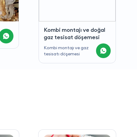
ğal
i