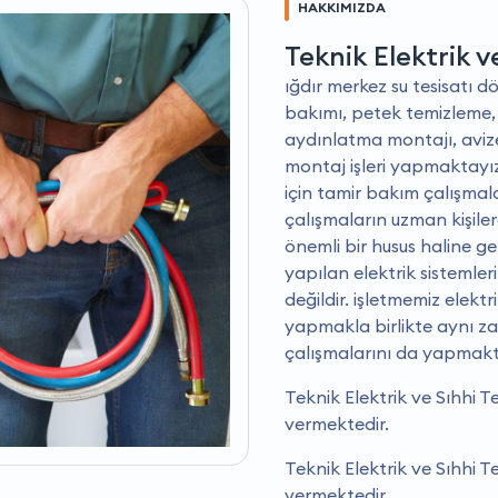
HAKKIMIZDA
Teknik Elektrik v
iğdır merkez su tesisatı dö
bakımı, petek temizleme, 
aydınlatma montajı, aviz
montaj işleri yapmaktayız
için tamir bakım çalışmal
çalışmaların uzman kişile
önemli bir husus haline ge
yapılan elektrik sistemle
değildir. i̇şletmemiz elekt
yapmakla birlikte aynı z
çalışmalarını da yapmakt
Teknik Elektrik ve Sıhhi T
vermektedir.
Teknik Elektrik ve Sıhhi T
vermektedir.