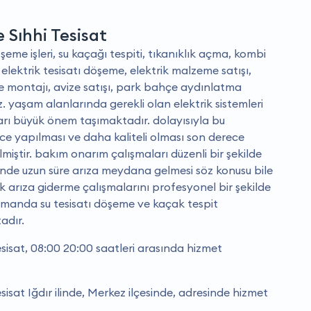
e Sıhhi Tesisat
şeme işleri, su kaçağı tespiti, tıkanıklık açma, kombi
elektrik tesisatı döşeme, elektrik malzeme satışı,
e montajı, avize satışı, park bahçe aydınlatma
. yaşam alanlarında gerekli olan elektrik sistemleri
arı büyük önem taşımaktadır. dolayısıyla bu
rce yapılması ve daha kaliteli olması son derece
lmiştir. bakım onarım çalışmaları düzenli bir şekilde
rinde uzun süre arıza meydana gelmesi söz konusu bile
rik arıza giderme çalışmalarını profesyonel bir şekilde
amanda su tesisatı döşeme ve kaçak tespit
adır.
esisat, 08:00 20:00 saatleri arasında hizmet
esisat Iğdır ilinde, Merkez ilçesinde, adresinde hizmet