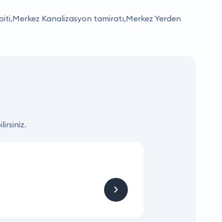
spiti,Merkez Kanalizasyon tamiratı,Merkez Yerden
irsiniz.
KAMPANYA
Hizmet ve Ürün
Firmaya sitemizden