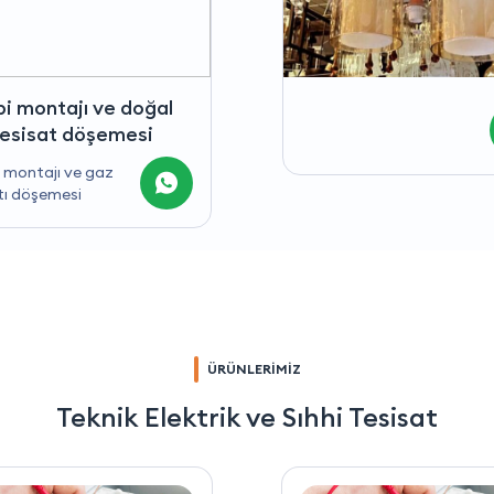
Kombi montajı ve do
gaz tesisat döşemes
Kombi montajı ve gaz
tesisatı döşemesi
ÜRÜNLERİMİZ
Teknik Elektrik ve Sıhhi Tesisat