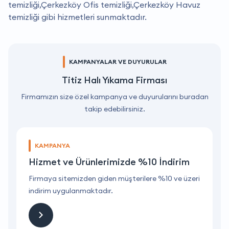
temizliği,Çerkezköy Ofis temizliği,Çerkezköy Havuz
temizliği gibi hizmetleri sunmaktadır.
KAMPANYALAR VE DUYURULAR
Titiz Halı Yıkama Firması
Firmamızın size özel kampanya ve duyurularını buradan
takip edebilirsiniz.
KAMPANYA
Hizmet ve Ürünlerimizde %10 İndirim
ri
Firmaya sitemizden giden müşterilere %10 ve üzeri
F
indirim uygulanmaktadır.
i