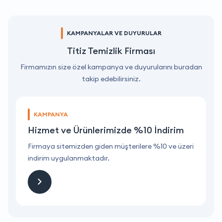
KAMPANYALAR VE DUYURULAR
Titiz Temizlik Firması
Firmamızın size özel kampanya ve duyurularını buradan
takip edebilirsiniz.
KAMPANYA
Hizmet ve Ürünlerimizde %10 İndirim
ri
Firmaya sitemizden giden müşterilere %10 ve üzeri
F
indirim uygulanmaktadır.
i