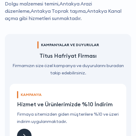
Dolgu malzemesi temini,Antakya Arazi
düzenleme,Antakya Toprak taşıma,Antakya Kanal
açma gibi hizmetleri sunmaktadır.
KAMPANYALAR VE DUYURULAR
Titus Hafriyat Firması
Firmamızın size özel kampanya ve duyurularını buradan
takip edebilirsiniz.
KAMPANYA
Hizmet ve Ürünlerimizde %10 İndirim
ri
Firmaya sitemizden giden müşterilere %10 ve üzeri
F
indirim uygulanmaktadır.
i