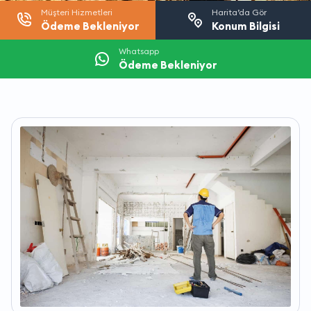
Müşteri Hizmetleri
Harita’da Gör
Ödeme Bekleniyor
Konum Bilgisi
Whatsapp
Ödeme Bekleniyor