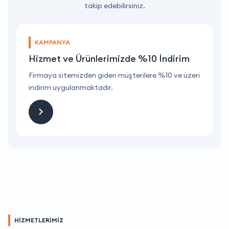
takip edebilirsiniz.
KAMPANYA
Hizmet ve Ürünlerimizde %10 İndirim
ri
Firmaya sitemizden giden müşterilere %10 ve üzeri
F
indirim uygulanmaktadır.
i
HİZMETLERİMİZ