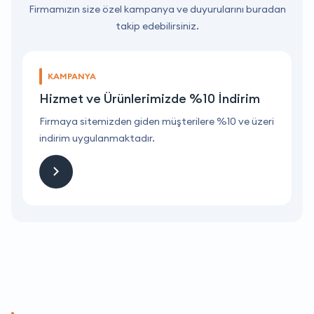
Firmamızın size özel kampanya ve duyurularını buradan
takip edebilirsiniz.
KAMPANYA
Hizmet ve Ürünlerimizde %10 İndirim
ri
Firmaya sitemizden giden müşterilere %10 ve üzeri
F
indirim uygulanmaktadır.
i