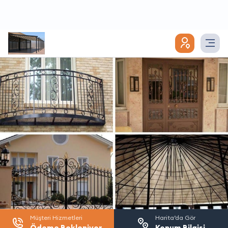
Müşteri Hizmetleri
Harita’da Gör
Ödeme Bekleniyor
Konum Bilgisi