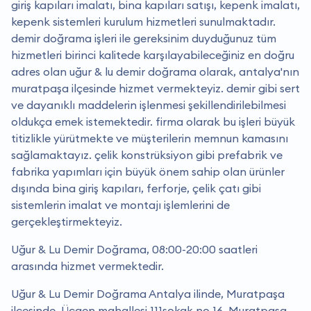
giriş kapıları imalatı, bina kapıları satışı, kepenk imalatı,
kepenk sistemleri kurulum hizmetleri sunulmaktadır.
demir doğrama işleri ile gereksinim duyduğunuz tüm
hizmetleri birinci kalitede karşılayabileceğiniz en doğru
adres olan uğur & lu demir doğrama olarak, antalya'nın
muratpaşa ilçesinde hizmet vermekteyiz. demir gibi sert
ve dayanıklı maddelerin işlenmesi şekillendirilebilmesi
oldukça emek istemektedir. firma olarak bu işleri büyük
titizlikle yürütmekte ve müşterilerin memnun kamasını
sağlamaktayız. çelik konstrüksiyon gibi prefabrik ve
fabrika yapımları için büyük önem sahip olan ürünler
dışında bina giriş kapıları, ferforje, çelik çatı gibi
sistemlerin imalat ve montajı işlemlerini de
gerçekleştirmekteyiz.
Uğur & Lu Demir Doğrama, 08:00-20:00 saatleri
arasında hizmet vermektedir.
Uğur & Lu Demir Doğrama Antalya ilinde, Muratpaşa
ilçesinde, Üçgen mahallesi 111sokak no 16, Muratpaşa