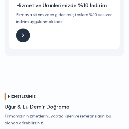
Hizmet ve Ürünlerimizde %10 İndirim
ri
Firmaya sitemizden giden müşterilere %10 ve üzeri
F
indirim uygulanmaktadır.
i
HİZMETLERİMİZ
Uğur & Lu Demir Doğrama
Firmamızın hizmetlerini, yaptığı işleri ve referanslarını bu
alanda görebilirsiniz.