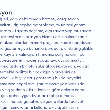
asyon
işleri, yapı dekorasyon hizmeti, gergi tavan
amiratı, dış cephe mantolama, tv ünitesi yapımı,
eramik fayans döşeme, alçı tavan yapımı, tavan
tar teslim dekorasyon hizmetleri sunulmaktadır.
an malzemelerden mimari projelere kadar neredeyse
e göstermiş ve bununla beraber olumlu değişiklikler
re kayıtsız kalmayan firmamız çalışmalarını bu
ak değiştirerek modern çağa ayak uydurmuştur.
irmalardan biri olan ulus alçı dekorasyon, yaptığı
rmekle birlikte bir çok kişinin güvenini de
pahalılık büyük artış göstermiş bu da hayalini
şmanıza engel olmuştur. mevcut yapılarınızda
ve iş yerlerinizi isteklerinize göre dekore ederek,
ı çok daha uygun fiyatlara sahip olmanızı
kezli manisa geneline ve çevre illerde faaliyet
tişim numaralarını kullanarak ulaşabilirsiniz.