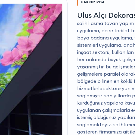
HAKKIMIZDA
Ulus Alçı Dekor
salihli asma tavan yapım 
uygulama, daire tadilat t
boya badana uygulama, s
sistemleri uygulama, anah
i̇nşaat sektörü, kullanıl
her anlamda büyük gelişm
yaşanmıştır. bu gelişmele
gelişmelere paralel olar
bölgede bilinen en köklü f
hizmetlerle sektöre yön ve
sağlamıştır. son yıllarda 
kurduğunuz yapılara kavu
uygulanan çalışmalarla ev 
istemiş olduğunuz yapılar
sağlamaktayız. salihli mer
gösteren firmamıza ait ile