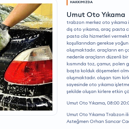
HAKKIMIZDA
Umut Oto Yıkama
trabzon merkez oto yıkama işi 
dış oto yıkama, araç pasta c
pasta cila hizmetleri vermek
koşullarından gerekse yoğun 
oluşmaktadır. araçların en çok
nedenle araçların düzenli bir
kısmında toz, çamur, polen g
başta kolduk döşemeleri olma
oluşmaktadır. oluşan tüm kirl
sayesinde oto yıkama işletmele
şekilde oluşan kirlere etkin 
Umut Oto Yıkama, 08:00 20:0
Umut Oto Yıkama Trabzon ilin
Asteğmen Orhan Sancar Cad