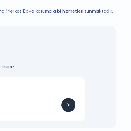
a,Merkez Boya koruma gibi hizmetleri sunmaktadır.
irsiniz.
KAMPANYA
Hizmet ve Ürün
Firmaya sitemizden