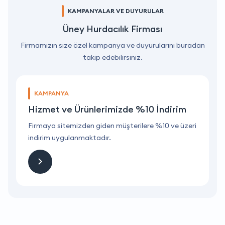
KAMPANYALAR VE DUYURULAR
Üney Hurdacılık Firması
Firmamızın size özel kampanya ve duyurularını buradan
takip edebilirsiniz.
KAMPANYA
Hizmet ve Ürünlerimizde %10 İndirim
ri
Firmaya sitemizden giden müşterilere %10 ve üzeri
F
indirim uygulanmaktadır.
i