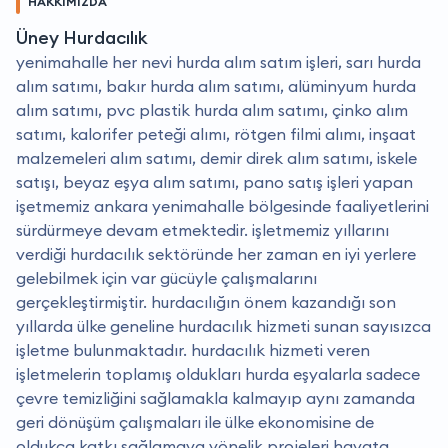
HAKKIMIZDA
Üney Hurdacılık
yenimahalle her nevi hurda alım satım işleri, sarı hurda
alım satımı, bakır hurda alım satımı, alüminyum hurda
alım satımı, pvc plastik hurda alım satımı, çinko alım
satımı, kalorifer peteği alımı, rötgen filmi alımı, inşaat
malzemeleri alım satımı, demir direk alım satımı, iskele
satışı, beyaz eşya alım satımı, pano satış işleri yapan
işetmemiz ankara yenimahalle bölgesinde faaliyetlerini
sürdürmeye devam etmektedir. i̇şletmemiz yıllarını
verdiği hurdacılık sektöründe her zaman en iyi yerlere
gelebilmek için var gücüyle çalışmalarını
gerçekleştirmiştir. hurdacılığın önem kazandığı son
yıllarda ülke geneline hurdacılık hizmeti sunan sayısızca
işletme bulunmaktadır. hurdacılık hizmeti veren
işletmelerin toplamış oldukları hurda eşyalarla sadece
çevre temizliğini sağlamakla kalmayıp aynı zamanda
geri dönüşüm çalışmaları ile ülke ekonomisine de
oldukça katkı sağlamaya yönelik projeleri hayata