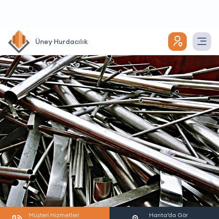
Üney Hurdacılık
Müşteri Hizmetleri
Harita’da Gör