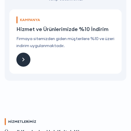
KAMPANYA
Hizmet ve Ürünlerimizde %10 İndirim
ri
Firmaya sitemizden giden müşterilere %10 ve üzeri
F
indirim uygulanmaktadır.
i
HİZMETLERİMİZ