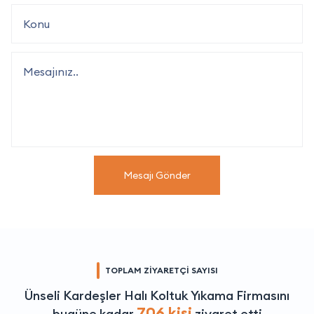
Mesajı Gönder
TOPLAM ZİYARETÇİ SAYISI
Ünseli Kardeşler Halı Koltuk Yıkama Firmasını
706 kişi
bugüne kadar
ziyaret etti