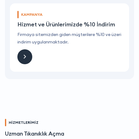
KAMPANYA
Hizmet ve Ürünlerimizde %10 İndirim
ri
Firmaya sitemizden giden müşterilere %10 ve üzeri
F
indirim uygulanmaktadır.
i
HİZMETLERİMİZ
Uzman Tıkanıklık Açma