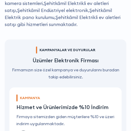
kamera sistemleri,Şehitkâmil Elektrikli ev aletleri
satışı,Şehitkâmil Endüstriyel elektronik,Şehitkâmil
Elektrik pano kurulumu,Şehitkâmil Elektrikli ev aletleri
satışı gibi hizmetleri sunmaktadır.
KAMPANYALAR VE DUYURULAR
Üzümler Elektronik Firması
Firmamızın size özel kampanya ve duyurularını buradan
takip edebilirsiniz.
KAMPANYA
Hizmet ve Ürünlerimizde %10 İndirim
ri
Firmaya sitemizden giden müşterilere %10 ve üzeri
F
indirim uygulanmaktadır.
i